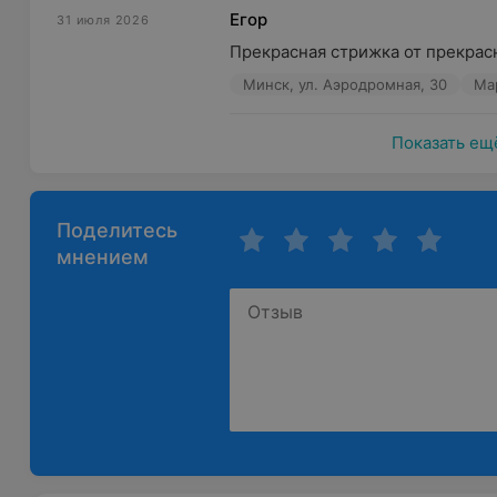
Удобства для клиентов: напитки
Егор
31 июля 2026
Персонал говорит на русском, английском и арабс
Прекрасная стрижка от прекрас
BARBERSHOP CORNER (Корнер) — ваше место для сти
Минск, ул. Аэродромная, 30
Ма
Показать ещ
Поделитесь
мнением