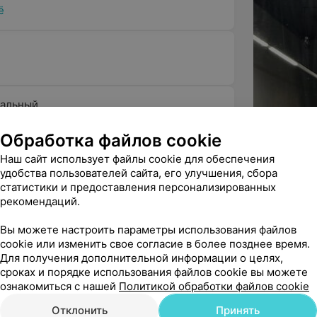
ё
мум времени и внимания. Мастера
лания и стиль жизни, чтобы
 идеально подчеркнет
ть, какая стрижка подойдет,
ральный
Обработка файлов cookie
ющая обстановка. Интерьер
теплых материалов и стильных
Наш сайт использует файлы cookie для обеспечения
онал всегда готов предложить
удобства пользователей сайта, его улучшения, сбора
ы сделать времяпрепровождение
статистики и предоставления персонализированных
ё
рекомендаций.
Вы можете настроить параметры использования файлов
Все цены
cookie или изменить свое согласие в более позднее время.
Для получения дополнительной информации о целях,
стоящих мужчин. Здесь можно получить
сроках и порядке использования файлов cookie вы можете
бщаться с друзьями и насладиться
 стрижка -
Детская стрижка
Мужская стрижка
ознакомиться с нашей
Политикой обработки файлов cookie
 и среда -
до 12 лет
15%
(удлинённая)
Отклонить
Принять