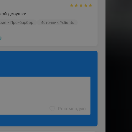
ком языках
ной девушки
ля, ухода и отдыха!
рия - Про-барбер
Источник Yclients
ё
Рекомендую