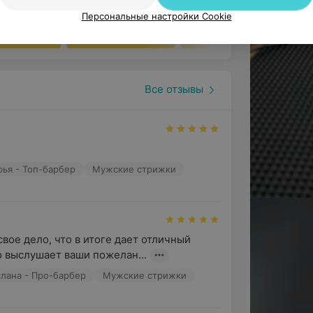
40 руб.
40 руб.
Персональные настройки Cookie
ься онлайн
Записаться онлайн
Записаться онлайн
Все отзывы
рья - Топ-барбер
Мужские стрижки
вое дело, что в итоге дает отличный 
о выслушает ваши пожелан...
слана - Про-барбер
Мужские стрижки