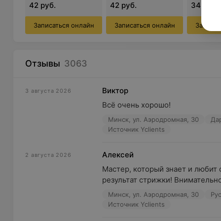
Услуги
42 руб.
42 руб.
34 руб.
Мужские стрижки, укладка волос
Записаться онлайн
Записаться онлайн
Записат
Детская стрижка (до 12 лет)
Моделирование бороды
Отзывы
3063
Традиционное бритье
Черная маска
Виктор
3 августа 2026
Камуфляж седины
Всё очень хорошо!
Коррекция воском
Минск, ул. Аэродромная, 30
Да
Источник Yclients
Почему выбирают нас:
Алексей
Разнообразие услуг
2 августа 2026
Мастер, который знает и любит с
Опытные мастера
результат стрижки! Внимательн
Приятные цены
Минск, ул. Аэродромная, 30
Ру
Источник Yclients
Профессиональная косметика