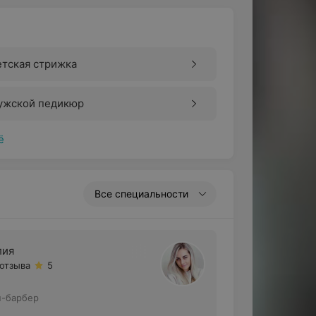
тская стрижка
ужской педикюр
ё
Все специальности
ия
 отзыва
5
п-барбер