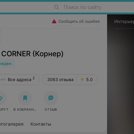
Поиск по сайту
Интерье
Сообщить об ошибке
CORNER (Корнер)
ржден
2
Все адреса
3063 отзыва
5.0
ШРУТ
В ИЗБРАННОЕ
ОТЗЫВ
тогалерея
Контакты